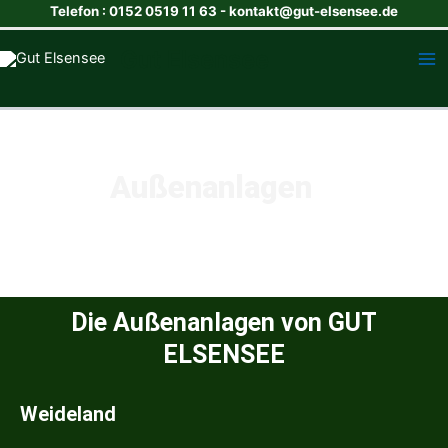
Zum
Telefon : 0152 0519 11 63 - kontakt@gut-elsensee.de
Inhalt
Ma
Gut Elsensee
springen
Me
Außenanlagen
Die Außenanlagen von GUT
ELSENSEE​
Weideland