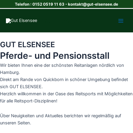
Zum
Telefon : 0152 0519 11 63 - kontakt@gut-elsensee.de
Inhalt
Main
springen
Gut Elsensee
Men
GUT ELSENSEE
Pferde- und Pensionsstall
Wir bieten Ihnen eine der schönsten Reitanlagen nördlich von
Hamburg.
Direkt am Rande von Quickborn in schöner Umgebung befindet
sich GUT ELSENSEE.
Herzlich willkommen in der Oase des Reitsports mit Möglichkeiten
für alle Reitsport-Disziplinen!
Über Neuigkeiten und Aktuelles berichten wir regelmäßig auf
unseren Seiten.